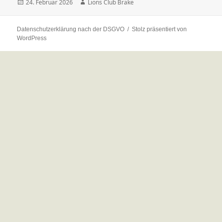
Veröffentlicht
Autor
24. Februar 2026
Lions Club Brake
am
Datenschutzerklärung nach der DSGVO
Stolz präsentiert von
WordPress